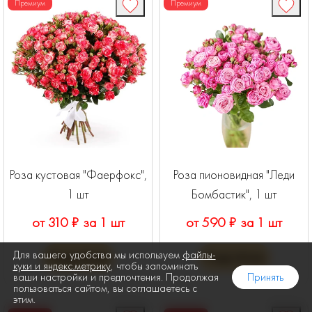
Премиум
Премиум
Роза кустовая "Фаерфокс",
Роза пионовидная "Леди
1 шт
Бомбастик", 1 шт
от 310 ₽ за 1 шт
от 590 ₽ за 1 шт
Для вашего удобства мы используем
файлы-
Подробнее
Подробнее
куки и яндекс.метрику
, чтобы запоминать
ваши настройки и предпочтения. Продолжая
Принять
пользоваться сайтом, вы соглашаетесь с
этим.