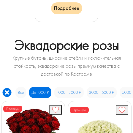
Подробнее
Эквадорские розы
Крупные бутоны, широкие стебли и исключительная
стойкость, эквадорские розы премиум качества с
доставкой по Костроме
Все
До 1000 ₽
1000 - 3000 ₽
3000 - 5000 ₽
5000 
Премиум
Премиум