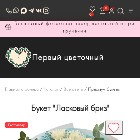
0
0
ри
Бесплатный фотоотчёт перед доставкой и при
вручении
Первый цветочный
Главная страница
/
Каталог
/
Все цветы
/
Премиум букеты
Букет "Ласковый бриз"
Бестселлер