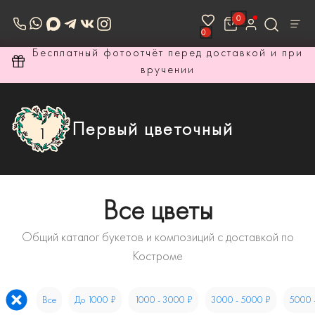
0
0
ри
Бесплатный фотоотчёт перед доставкой и при
вручении
Первый цветочный
Все цветы
Общий каталог букетов и композиций с доставкой по
Костроме
Все
До 1000 ₽
1000 - 3000 ₽
3000 - 5000 ₽
5000 