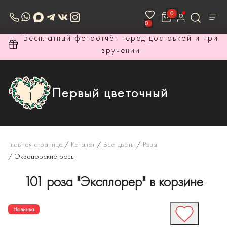
0
0
ри
Бесплатный фотоотчёт перед доставкой и при
вручении
Первый цветочный
Главная страница
/
Каталог
/
Все цветы
/
Розы
/
Эквадорские розы
101 роза "Эксплорер" в корзине
Новинка