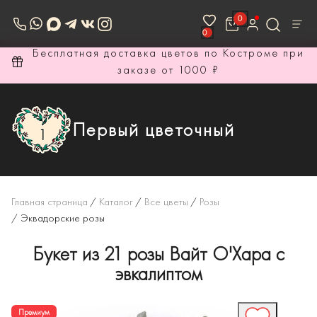
0
0
ри
Бесплатный фотоотчёт перед доставкой и при
вручении
Первый цветочный
Главная страница
/
Каталог
/
Все цветы
/
Розы
/
Эквадорские розы
Букет из 21 розы Вайт О'Хара с
эвкалиптом
Премиум