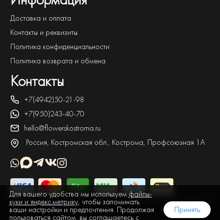
Доставка и оплата
Контакты и реквизиты
Политика конфиденциальности
Политика возврата и обмена
Контакты
+7(4942)50-21-98
+7(950)243-40-70
hello@flowerskostroma.ru
Россия, Костромская обл., Кострома, Профсоюзная 1А
Для вашего удобства мы используем
файлы-
2025 © Первый цветочный. ОГРНИП: 304440135700090. Все права
куки и яндекс.метрику
, чтобы запоминать
ваши настройки и предпочтения. Продолжая
Принять
защищены.
пользоваться сайтом, вы соглашаетесь с