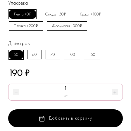
Упаковка
Лента +0₽
Слюда +50₽
Крафт +100₽
Пленка +200₽
Фоамиран +300₽
Длина роз
50
60
70
100
150
190 ₽
шт
Добавить в корзину