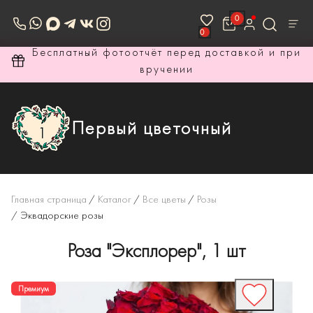
0
0
ри
Бесплатный фотоотчёт перед доставкой и при
вручении
Первый цветочный
Главная страница
/
Каталог
/
Все цветы
/
Розы
/
Эквадорские розы
Роза "Эксплорер", 1 шт
Премиум